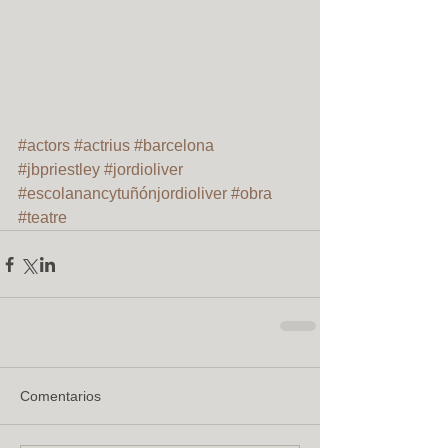
#actors
#actrius
#barcelona
#jbpriestley
#jordioliver
#escolanancytuñónjordioliver
#obra
#teatre
Comentarios