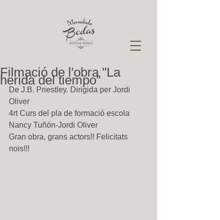
Filmació de l'obra "La
herida del tiempo"
De J.B. Priestley. Dirigida per Jordi 
Oliver 
4rt Curs del pla de formació escola 
Nancy Tuñón-Jordi Oliver 
Gran obra, grans actors!! Felicitats 
nois!!! 