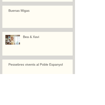
Buenas Migas
Bea & Xavi
Pessebres vivents al Poble Espanyol
Mermelada surt a la mar!