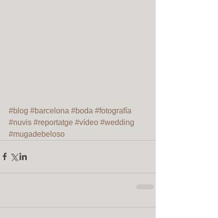
#blog
#barcelona
#boda
#fotografía
#nuvis
#reportatge
#vídeo
#wedding
#mugadebeloso