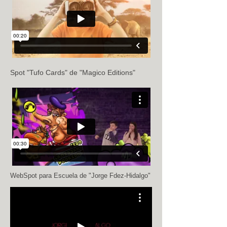
Spot "Tufo Cards" de "Magico Editions"
WebSpot para Escuela de "Jorge Fdez-Hidalgo"