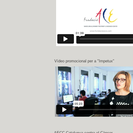
Vídeo promocional per a "Impetux"
AECC Catalunya contra el Càncer