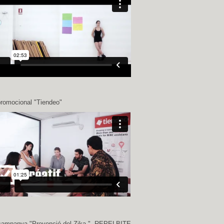
romocional "Tiendeo"
campanya "Prevenció del Zika "- REPELBITE