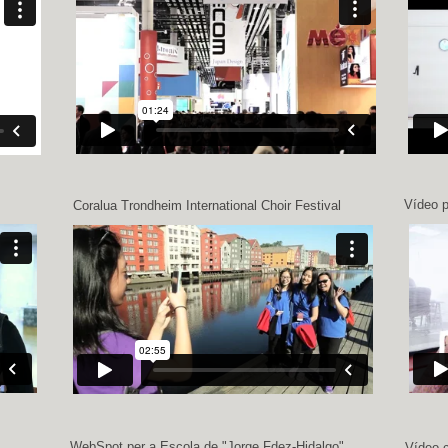
Vídeo p
Coralua Trondheim International Choir Festival
WebSpot per a Escola de "Jorge Fdez-Hidalgo"
Vídeo 