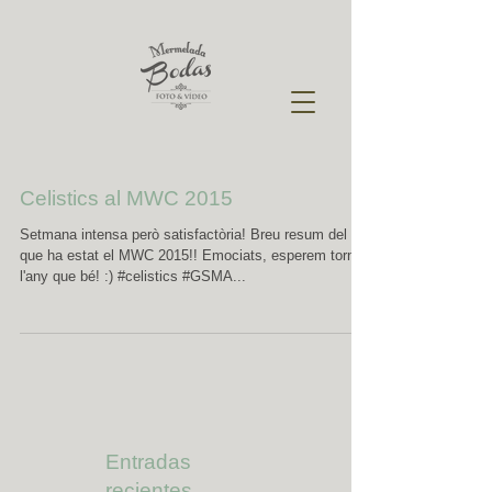
Celistics al MWC 2015
Setmana intensa però satisfactòria! Breu resum del
que ha estat el MWC 2015!! Emociats, esperem tornar
l'any que bé! :) #celistics #GSMA...
Entradas
recientes