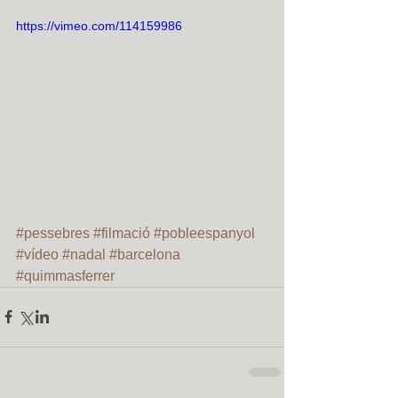
https://vimeo.com/114159986
#pessebres
#filmació
#pobleespanyol
#vídeo
#nadal
#barcelona
#quimmasferrer