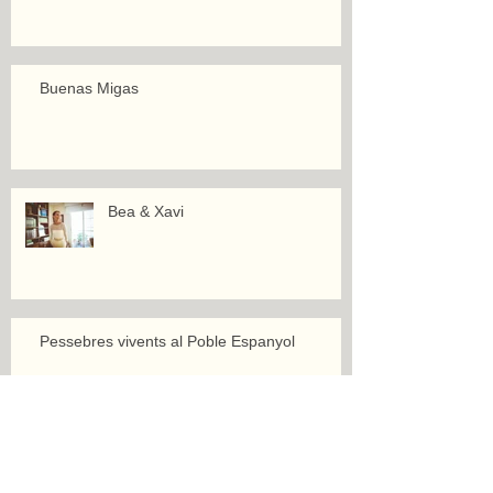
Buenas Migas
Bea & Xavi
Pessebres vivents al Poble Espanyol
Mermelada surt a la mar!