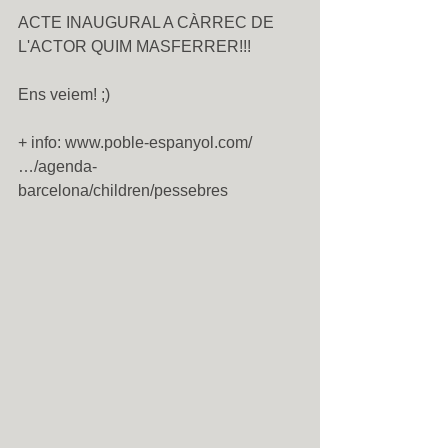
ACTE INAUGURAL A CÀRREC DE 
L'ACTOR QUIM MASFERRER!!! 
Ens veiem! ;) 
+ info: www.poble-espanyol.com/
…/agenda-
barcelona/children/pessebres 