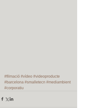
#filmació
#vídeo
#videoproducte
#barcelona
#smalletecn
#mediambient
#corporatiu