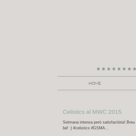
* * * * * * * *
HOME
Celistics al MWC 2015
Setmana intensa però satisfactòria! Breu
bé! :) #celistics #GSMA...