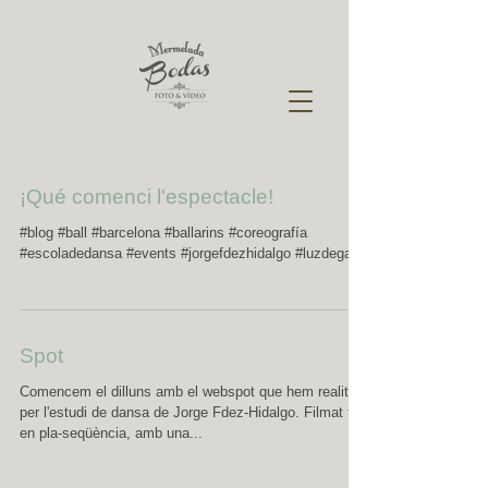
¡Qué comenci l'espectacle!
#blog #ball #barcelona #ballarins #coreografía
#escoladedansa #events #jorgefdezhidalgo #luzdegas
Spot
Comencem el dilluns amb el webspot que hem realitzat
per l'estudi de dansa de Jorge Fdez-Hidalgo. Filmat tot
en pla-seqüència, amb una...