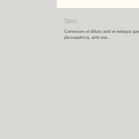
Spot
Comencem el dilluns amb el webspot que h
pla-seqüència, amb una...