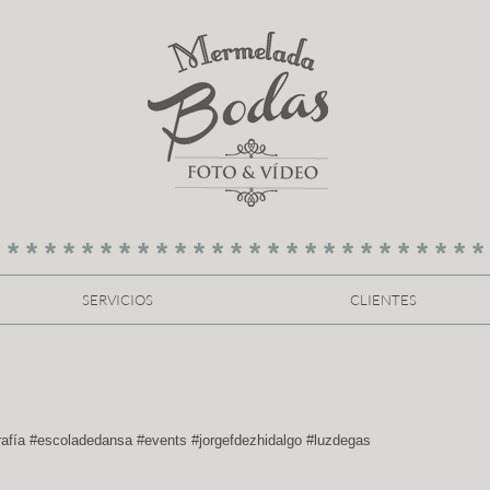
 * * * * * * * * * * * * * * * * * * * * * * * * * *
SERVICIOS
CLIENTES
grafía #escoladedansa #events #jorgefdezhidalgo #luzdegas