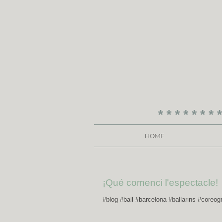
* * * * * * * *
HOME
¡Qué comenci l'espectacle!
#blog #ball #barcelona #ballarins #coreo