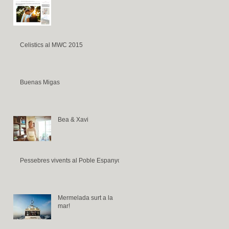
Celistics al MWC 2015
Buenas Migas
Bea & Xavi
Pessebres vivents al Poble Espanyol
Mermelada surt a la
mar!