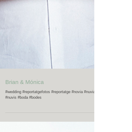
Brian & Mónica
#wedding #reportatgefotos #reportatge #novia #nuvia
#nuvis #boda #bodes