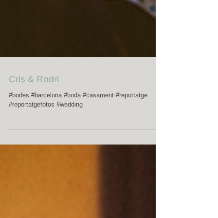
Cris & Rodri
#bodes #barcelona #boda #casament #reportatge
#reportatgefotos #wedding