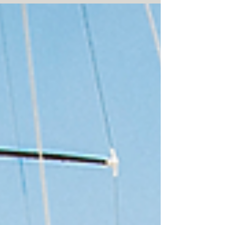
#wedding #reportatgefotos #reportatge #novia #nuvia
#nuvis #boda #bodes