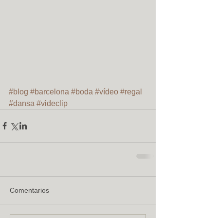
#blog
#barcelona
#boda
#vídeo
#regal
#dansa
#videclip
Comentarios